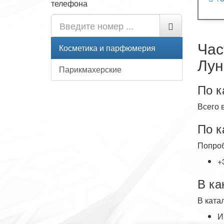
телефона
Час
Косметика и парфюмерия
Лун
Парикмахерские
По к
Всего 
По к
Попроб
+
В ка
В ката
И