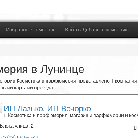
Избранные компании
Войти / Добавить компанию
мерия в Лунинце
егории Косметика и парфюмерия представлено
1
компания 
ными картами проезда.
ИП Лазько, ИП Вечорко
Косметика и парфюмерия, магазины парфюмерии и кос
Блока улица, 2
75 (29) 683-96-56