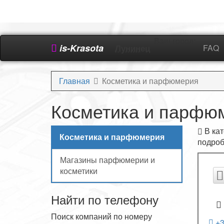
Ваш город:
is-Krasota
Лунинец
FAQ
Главная
Косметика и парфюмерия
Косметика и парфю
В кат
Косметика и парфюмерия
подроб
Магазины парфюмерии и
косметики
Найти по телефону
Поиск компаний по номеру
+3